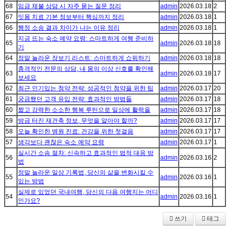
68
임금 체불 상담 시 자주 묻는 질문 정리
admin
2026.03.18
2
67
잇몸 치료 기본 정보부터 핵심까지 정리
admin
2026.03.18
1
66
행정 소송 결과 차이가 나는 이유 정리
admin
2026.03.18
1
지금 뜨는 숙소 예약 요령: 스마트하게 여행 준비하
65
admin
2026.03.18
18
기
64
정말 놀라운 장보기 리스트: 스마트하게 쇼핑하기
admin
2026.03.18
18
충격적인 전문의 상담, 내 몸의 이상 신호를 확인해
63
admin
2026.03.18
17
보세요
62
최근 인기있는 청약 전략: 성공적인 청약을 위한 팁
admin
2026.03.17
20
61
궁금했던 고객 유입 전략: 효과적인 방법들
admin
2026.03.17
18
60
짧고 강력한 소소한 행복 루틴으로 일상에 활력을
admin
2026.03.17
18
59
방금 터진 재건축 정보, 무엇을 알아야 할까?
admin
2026.03.17
17
58
오늘 확인한 병원 진료: 건강을 위한 첫걸음
admin
2026.03.17
17
57
생각보다 괜찮은 숙소 예약 요령
admin
2026.03.17
1
실시간 소송 절차: 신속하고 효과적인 법적 대응 방
56
admin
2026.03.16
2
법
정말 놀라운 일상 기록법, 당신의 삶을 변화시킬 수
55
admin
2026.03.16
1
있는 방법
실제로 있었던 국내여행, 당신의 다음 여행지는 어디
54
admin
2026.03.16
1
인가요?
쓰기
태그