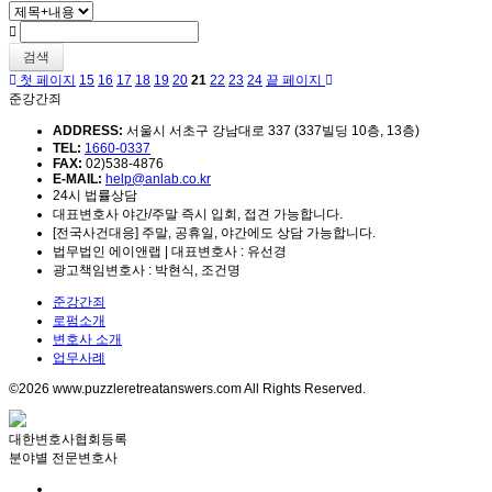
검색
첫 페이지
15
16
17
18
19
20
21
22
23
24
끝 페이지
준강간죄
ADDRESS:
서울시 서초구 강남대로 337 (337빌딩 10층, 13층)
TEL:
1660-0337
FAX:
02)538-4876
E-MAIL:
help@anlab.co.kr
24시 법률상담
대표변호사 야간/주말 즉시 입회, 접견 가능합니다.
[전국사건대응] 주말, 공휴일, 야간에도 상담 가능합니다.
법무법인 에이앤랩 | 대표변호사 : 유선경
광고책임변호사 : 박현식, 조건명
준강간죄
로펌소개
변호사 소개
업무사례
©2026 www.puzzleretreatanswers.com All Rights Reserved.
대한변호사협회등록
분야별 전문변호사