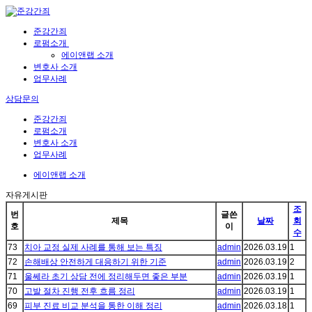
준강간죄
로펌소개
에이앤랩 소개
변호사 소개
업무사례
상담문의
준강간죄
로펌소개
변호사 소개
업무사례
에이앤랩 소개
자유게시판
조
번
글쓴
제목
날짜
회
호
이
수
73
치아 교정 실제 사례를 통해 보는 특징
admin
2026.03.19
1
72
손해배상 안전하게 대응하기 위한 기준
admin
2026.03.19
2
71
울쎄라 초기 상담 전에 정리해두면 좋은 부분
admin
2026.03.19
1
70
고발 절차 진행 전후 흐름 정리
admin
2026.03.19
1
69
피부 진료 비교 분석을 통한 이해 정리
admin
2026.03.18
1