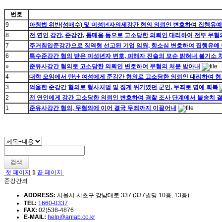
번호
9
아청법 위반(성매수) 및 미성년자의제강간 혐의 의뢰인 변호하여 집행유
8
전 연인 강간, 준강간, 통매음 등으로 고소당한 의뢰인 대리하여 전부 무혐
7
주거침입준강간으로 징역형 선고된 기업 임원, 항소심 변호하여 집행유예
6
특수준강간 혐의 받은 미성년자 변호, 피해자 진술의 모순 밝혀내 불기소 
»
준유사강간 혐의로 고소당한 의뢰인 변호하여 무혐의 처분 받아내
4
대학 모임에서 만난 여성에게 준강간 혐의로 고소당한 의뢰인 대리하여 
3
억울한 준강간 혐의로 형사처벌 및 징계 위기였던 군인, 무죄로 명예 회복
2
전 연인에게 강간 고소당한 의뢰인 변호하여 경찰 조사 단계에서 불송치 
1
준유사강간 혐의, 무혐의에 이어 결국 무죄까지 이끌어내
검색
첫 페이지
1
끝 페이지
준강간죄
ADDRESS:
서울시 서초구 강남대로 337 (337빌딩 10층, 13층)
TEL:
1660-0337
FAX:
02)538-4876
E-MAIL:
help@anlab.co.kr