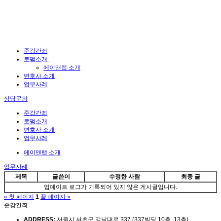
준강간죄
로펌소개
에이앤랩 소개
변호사 소개
업무사례
상담문의
준강간죄
로펌소개
변호사 소개
업무사례
에이앤랩 소개
업무사례
제목
글쓴이
수정한 사람
최종 글
업데이트 로그가 기록되어 있지 않은 게시글입니다.
« 첫 페이지
1
끝 페이지 »
준강간죄
ADDRESS:
서울시 서초구 강남대로 337 (337빌딩 10층, 13층)