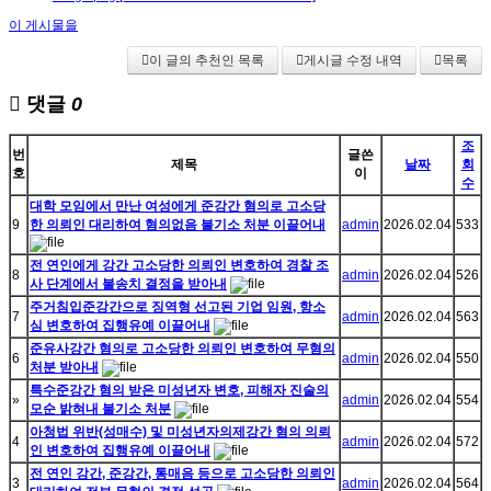
이 게시물을
이 글의 추천인 목록
게시글 수정 내역
목록
댓글
0
조
번
글쓴
제목
날짜
회
호
이
수
대학 모임에서 만난 여성에게 준강간 혐의로 고소당
9
한 의뢰인 대리하여 혐의없음 불기소 처분 이끌어내
admin
2026.02.04
533
전 연인에게 강간 고소당한 의뢰인 변호하여 경찰 조
8
admin
2026.02.04
526
사 단계에서 불송치 결정을 받아내
주거침입준강간으로 징역형 선고된 기업 임원, 항소
7
admin
2026.02.04
563
심 변호하여 집행유예 이끌어내
준유사강간 혐의로 고소당한 의뢰인 변호하여 무혐의
6
admin
2026.02.04
550
처분 받아내
특수준강간 혐의 받은 미성년자 변호, 피해자 진술의
»
admin
2026.02.04
554
모순 밝혀내 불기소 처분
아청법 위반(성매수) 및 미성년자의제강간 혐의 의뢰
4
admin
2026.02.04
572
인 변호하여 집행유예 이끌어내
전 연인 강간, 준강간, 통매음 등으로 고소당한 의뢰인
3
admin
2026.02.04
564