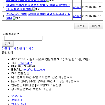
대리하여 전부 무혐의 결정 성공
억울한 준강간 혐의로 형사처벌 및 징계 위기였던 군
2
admin
2026.02.04
528
인, 무죄로 명예 회복
준유사강간 혐의, 무혐의에 이어 결국 무죄까지 이끌
1
admin
2026.02.04
375
어내
쓰기
태그
검색
첫 페이지
1
끝 페이지
준강간죄
ADDRESS:
서울시 서초구 강남대로 337 (337빌딩 10층, 13층)
TEL:
1660-0337
FAX:
02)538-4876
E-MAIL:
help@anlab.co.kr
24시 법률상담
대표변호사 야간/주말 즉시 입회, 접견 가능합니다.
[전국사건대응] 주말, 공휴일, 야간에도 상담 가능합니다.
법무법인 에이앤랩 | 대표변호사 : 유선경
광고책임변호사 : 박현식, 조건명
준강간죄
로펌소개
변호사 소개