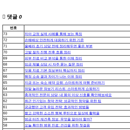
댓글
0
번호
73
치아 교정 실제 사례를 통해 보는 특징
72
손해배상 안전하게 대응하기 위한 기준
71
울쎄라 초기 상담 전에 정리해두면 좋은 부분
70
고발 절차 진행 전후 흐름 정리
69
피부 진료 비교 분석을 통한 이해 정리
68
임금 체불 상담 시 자주 묻는 질문 정리
67
잇몸 치료 기본 정보부터 핵심까지 정리
66
행정 소송 결과 차이가 나는 이유 정리
65
지금 뜨는 숙소 예약 요령: 스마트하게 여행 준비하기
64
정말 놀라운 장보기 리스트: 스마트하게 쇼핑하기
63
충격적인 전문의 상담, 내 몸의 이상 신호를 확인해보세요
62
최근 인기있는 청약 전략: 성공적인 청약을 위한 팁
61
궁금했던 고객 유입 전략: 효과적인 방법들
60
짧고 강력한 소소한 행복 루틴으로 일상에 활력을
59
방금 터진 재건축 정보, 무엇을 알아야 할까?
58
오늘 확인한 병원 진료: 건강을 위한 첫걸음