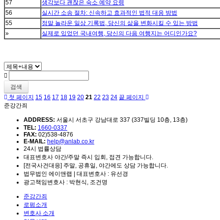
57
생각보다 괜찮은 숙소 예약 요령
56
실시간 소송 절차: 신속하고 효과적인 법적 대응 방법
55
정말 놀라운 일상 기록법, 당신의 삶을 변화시킬 수 있는 방법
»
실제로 있었던 국내여행, 당신의 다음 여행지는 어디인가요?
검색
첫 페이지
15
16
17
18
19
20
21
22
23
24
끝 페이지
준강간죄
ADDRESS:
서울시 서초구 강남대로 337 (337빌딩 10층, 13층)
TEL:
1660-0337
FAX:
02)538-4876
E-MAIL:
help@anlab.co.kr
24시 법률상담
대표변호사 야간/주말 즉시 입회, 접견 가능합니다.
[전국사건대응] 주말, 공휴일, 야간에도 상담 가능합니다.
법무법인 에이앤랩 | 대표변호사 : 유선경
광고책임변호사 : 박현식, 조건명
준강간죄
로펌소개
변호사 소개