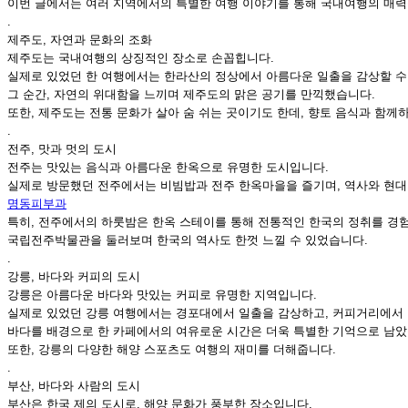
이번 글에서는 여러 지역에서의 특별한 여행 이야기를 통해 국내여행의 매
.
제주도, 자연과 문화의 조화
제주도는 국내여행의 상징적인 장소로 손꼽힙니다.
실제로 있었던 한 여행에서는 한라산의 정상에서 아름다운 일출을 감상할 수
그 순간, 자연의 위대함을 느끼며 제주도의 맑은 공기를 만끽했습니다.
또한, 제주도는 전통 문화가 살아 숨 쉬는 곳이기도 한데, 향토 음식과 함께
.
전주, 맛과 멋의 도시
전주는 맛있는 음식과 아름다운 한옥으로 유명한 도시입니다.
실제로 방문했던 전주에서는 비빔밥과 전주 한옥마을을 즐기며, 역사와 현대
명동피부과
특히, 전주에서의 하룻밤은 한옥 스테이를 통해 전통적인 한국의 정취를 경험
국립전주박물관을 둘러보며 한국의 역사도 한껏 느낄 수 있었습니다.
.
강릉, 바다와 커피의 도시
강릉은 아름다운 바다와 맛있는 커피로 유명한 지역입니다.
실제로 있었던 강릉 여행에서는 경포대에서 일출을 감상하고, 커피거리에서 
바다를 배경으로 한 카페에서의 여유로운 시간은 더욱 특별한 기억으로 남았
또한, 강릉의 다양한 해양 스포츠도 여행의 재미를 더해줍니다.
.
부산, 바다와 사람의 도시
부산은 한국 제의 도시로, 해양 문화가 풍부한 장소입니다.