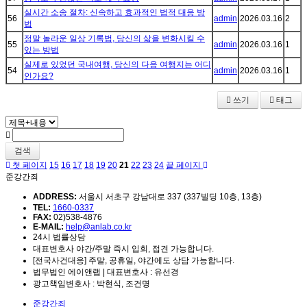
실시간 소송 절차: 신속하고 효과적인 법적 대응 방
56
admin
2026.03.16
2
법
정말 놀라운 일상 기록법, 당신의 삶을 변화시킬 수
55
admin
2026.03.16
1
있는 방법
실제로 있었던 국내여행, 당신의 다음 여행지는 어디
54
admin
2026.03.16
1
인가요?
쓰기
태그
검색
첫 페이지
15
16
17
18
19
20
21
22
23
24
끝 페이지
준강간죄
ADDRESS:
서울시 서초구 강남대로 337 (337빌딩 10층, 13층)
TEL:
1660-0337
FAX:
02)538-4876
E-MAIL:
help@anlab.co.kr
24시 법률상담
대표변호사 야간/주말 즉시 입회, 접견 가능합니다.
[전국사건대응] 주말, 공휴일, 야간에도 상담 가능합니다.
법무법인 에이앤랩 | 대표변호사 : 유선경
광고책임변호사 : 박현식, 조건명
준강간죄