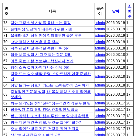
조
번
글쓴
제목
날짜
회
호
이
수
73
치아 교정 실제 사례를 통해 보는 특징
admin
2026.03.19
1
72
손해배상 안전하게 대응하기 위한 기준
admin
2026.03.19
2
71
울쎄라 초기 상담 전에 정리해두면 좋은 부분
admin
2026.03.19
1
70
고발 절차 진행 전후 흐름 정리
admin
2026.03.19
1
69
피부 진료 비교 분석을 통한 이해 정리
admin
2026.03.18
1
68
임금 체불 상담 시 자주 묻는 질문 정리
admin
2026.03.18
2
67
잇몸 치료 기본 정보부터 핵심까지 정리
admin
2026.03.18
1
66
행정 소송 결과 차이가 나는 이유 정리
admin
2026.03.18
1
지금 뜨는 숙소 예약 요령: 스마트하게 여행 준비하
65
admin
2026.03.18
18
기
64
정말 놀라운 장보기 리스트: 스마트하게 쇼핑하기
admin
2026.03.18
18
충격적인 전문의 상담, 내 몸의 이상 신호를 확인해
63
admin
2026.03.18
17
보세요
62
최근 인기있는 청약 전략: 성공적인 청약을 위한 팁
admin
2026.03.17
20
61
궁금했던 고객 유입 전략: 효과적인 방법들
admin
2026.03.17
18
60
짧고 강력한 소소한 행복 루틴으로 일상에 활력을
admin
2026.03.17
18
59
방금 터진 재건축 정보, 무엇을 알아야 할까?
admin
2026.03.17
17
»
오늘 확인한 병원 진료: 건강을 위한 첫걸음
admin
2026.03.17
17
57
생각보다 괜찮은 숙소 예약 요령
admin
2026.03.17
1